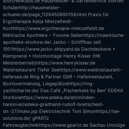
storchenklaus.de Hausmeister- & Gartenservice Steffen
Schülerhttp://hausmeister-
schueler.de/page_1126450890156.html Praxis für
Ergotherapie Katja Mietzelfeldt-
Kochhttps://www.ergotherapie-mietzelfeldt.de
Märkische Apotheke – Yvonne Seilerhttps://maerkische-
apotheke-storkow.de/ Jacko – Schiffbau seit
1951https://www.jacko-shipyard.de Dachdeckerei •
Klempnerei • Holzmontage Henry Kisser (HK
Meisterbetrieb)https://www.henrykisser.de
Waldrestaurant Tiefer Seehttps://www.waldrestaurant-
tiefersee.de Ring & Partner GbR – Hafenrestaurant,
Bootsvermietung, Liegeplätzehttps://ring-
yachtcharter.de/ Das Café „Fischerkate by Ben“ EDEKA
Storkowhttps://www.edeka.de/eh/minden-
hannover/edeka-gradhand-rudolf-breitscheid-
str.-27/index.jsp Elektrotechnik Toni Simonhttps://tse-
solutions.de/ gPARTz
Fahrzeugtechnikhttps://www.gpartz.de Sachau Umzüge